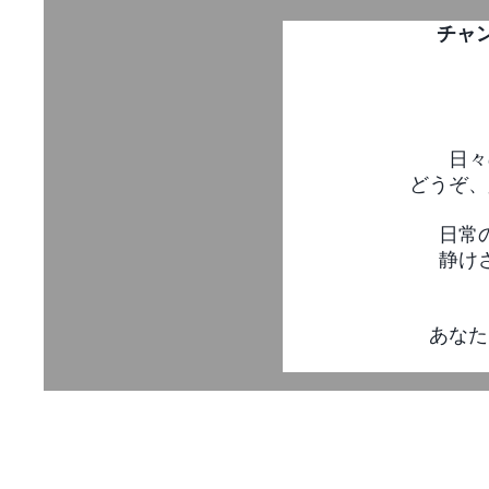
チャ
日々
どうぞ、
日常
静け
あなた